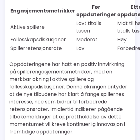
Før
Ett
Engasjementsmetrikker
oppdateringer
oppdate
Lavt titalls
Midt til h
Aktive spillere
tusen
titalls tu
Fellesskapsdiskusjoner
Moderat
Høy
Spillerretensjonsrate
Lav
Forbedre
Oppdateringene har hatt en positiv innvirkning
på spillerengasjementsmetrikker, med en
merkbar økning i aktive spillere og
fellesskapsdiskusjoner. Denne økningen antyder
at de nye tilbudene har klart å fange spillernes
interesse, noe som bidrar til forbedrede
retensjonsrater. Imidlertid indikerer pågående
tilbakemeldinger at opprettholdelse av dette
momentumet vil kreve kontinuerlig innovasjon i
fremtidige oppdateringer.