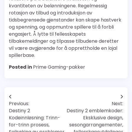
kvantiteten av belønningene. Regelmessig
rotasjon av tilbud og introduksjon av
tidsbegrensede gjenstander kan skape hastverk
og spenning, og oppmuntre spillere til å forbli
engasjert. Å lytte til fellesskapets
tilbakemeldinger og tilpasse tilbudene deretter
vil være avgjørende for å opprettholde en lojal
spillerbase.
Posted in
Prime Gaming-pakker
Post
Previous:
Next:
navigation
Destiny 2
Destiny 2 emblemkoder:
Kodeinnløsning: Trinn-
Eksklusive design,
for-trinn prosess,
sesongarrangementer,
Feilsøking av problemer,
fellesskapsutdelinger