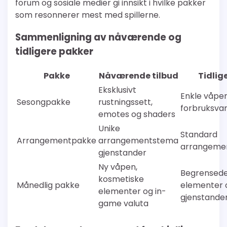
forum og sosiale medier gi innsikt i hvilke pakker
som resonnerer mest med spillerne.
Sammenligning av nåværende og
tidligere pakker
Pakke
Nåværende tilbud
Tidlig
Eksklusivt
Enkle våpe
Sesongpakke
rustningssett,
forbruksva
emotes og shaders
Unike
Standard
Arrangementpakke
arrangementstema
arrangemen
gjenstander
Ny våpen,
Begrensede
kosmetiske
Månedlig pakke
elementer 
elementer og in-
gjenstande
game valuta