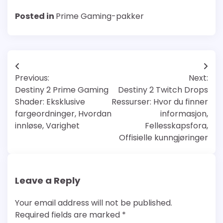
Posted in
Prime Gaming-pakker
Post
Previous:
Next:
navigation
Destiny 2 Prime Gaming
Destiny 2 Twitch Drops
Shader: Eksklusive
Ressurser: Hvor du finner
fargeordninger, Hvordan
informasjon,
innløse, Varighet
Fellesskapsfora,
Offisielle kunngjøringer
Leave a Reply
Your email address will not be published.
Required fields are marked
*