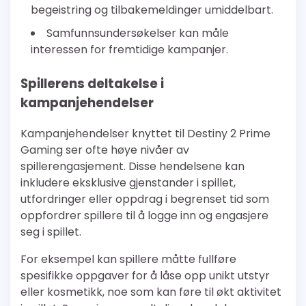
begeistring og tilbakemeldinger umiddelbart.
Samfunnsundersøkelser kan måle
interessen for fremtidige kampanjer.
Spillerens deltakelse i
kampanjehendelser
Kampanjehendelser knyttet til Destiny 2 Prime
Gaming ser ofte høye nivåer av
spillerengasjement. Disse hendelsene kan
inkludere eksklusive gjenstander i spillet,
utfordringer eller oppdrag i begrenset tid som
oppfordrer spillere til å logge inn og engasjere
seg i spillet.
For eksempel kan spillere måtte fullføre
spesifikke oppgaver for å låse opp unikt utstyr
eller kosmetikk, noe som kan føre til økt aktivitet