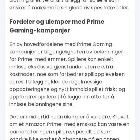
Gaming til et verdifullt tillegg for spillere som
ønsker å maksimere sin glede av spesifikke titler.
Fordeler og ulemper med Prime
Gaming-kampanjer
En av hovedfordelene med Prime Gaming-
kampanjer er tilgjengeligheten av belønninger
for Prime-medlemmer. Spillere kan enkelt
innløse eksklusive gjenstander uten ekstra
kostnader, noe som forbedrer spillopplevelsen
deres. I tillegg holder de regelmessige
oppdateringene og nytt innhold spillet friskt og
oppfordrer spillere til å logge inn ofte for å
innløse belønningene sine.
Det er imidlertid noen ulemper å vurdere. Kravet
om et Amazon Prime-medlemskap kan være en
barriere for noen spillere, spesielt de som
kanskje ikke ønsker å abonnere på en annen