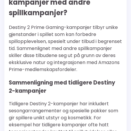
kampanjer med andre
spillkampanjer?
Destiny 2 Prime Gaming-kampanjer tilbyr unike
gjenstander i spillet som kan forbedre
spillopplevelsen, spesielt under tilbud i begrenset
tid. Sammenlignet med andre spillkampanjer
skiller disse tilbudene seg ut på grunn av deres
eksklusive natur og integrasjonen med Amazons
Prime-medlemskapsfordeler.
Sammenligning med tidligere Destiny
2-kampanjer
Tidligere Destiny 2-kampanjer har inkludert
sesongarrangementer og spesielle pakker som
gir spillere unikt utstyr og kosmetikk. For
eksempel har tidligere kampanjer ofte hatt