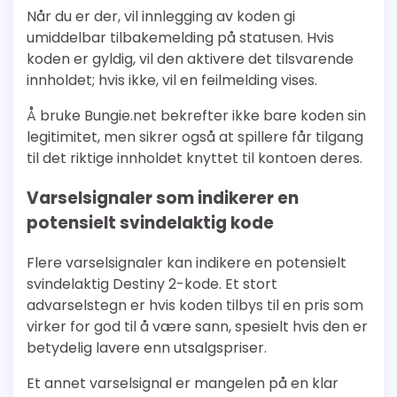
Når du er der, vil innlegging av koden gi
umiddelbar tilbakemelding på statusen. Hvis
koden er gyldig, vil den aktivere det tilsvarende
innholdet; hvis ikke, vil en feilmelding vises.
Å bruke Bungie.net bekrefter ikke bare koden sin
legitimitet, men sikrer også at spillere får tilgang
til det riktige innholdet knyttet til kontoen deres.
Varselsignaler som indikerer en
potensielt svindelaktig kode
Flere varselsignaler kan indikere en potensielt
svindelaktig Destiny 2-kode. Et stort
advarselstegn er hvis koden tilbys til en pris som
virker for god til å være sann, spesielt hvis den er
betydelig lavere enn utsalgspriser.
Et annet varselsignal er mangelen på en klar