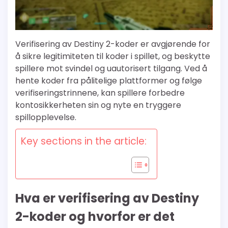
Verifisering av Destiny 2-koder er avgjørende for
å sikre legitimiteten til koder i spillet, og beskytte
spillere mot svindel og uautorisert tilgang. Ved å
hente koder fra pålitelige plattformer og følge
verifiseringstrinnene, kan spillere forbedre
kontosikkerheten sin og nyte en tryggere
spillopplevelse.
Key sections in the article:
Hva er verifisering av Destiny
2-koder og hvorfor er det