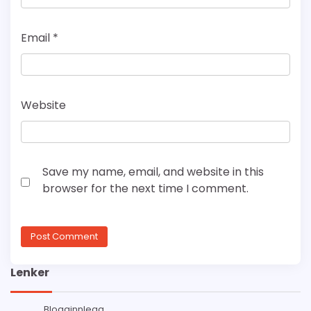
Email
*
Website
Save my name, email, and website in this
browser for the next time I comment.
Lenker
Blogginnlegg