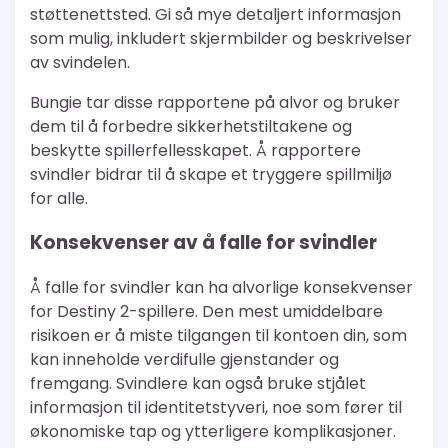
støttenettsted. Gi så mye detaljert informasjon
som mulig, inkludert skjermbilder og beskrivelser
av svindelen.
Bungie tar disse rapportene på alvor og bruker
dem til å forbedre sikkerhetstiltakene og
beskytte spillerfellesskapet. Å rapportere
svindler bidrar til å skape et tryggere spillmiljø
for alle.
Konsekvenser av å falle for svindler
Å falle for svindler kan ha alvorlige konsekvenser
for Destiny 2-spillere. Den mest umiddelbare
risikoen er å miste tilgangen til kontoen din, som
kan inneholde verdifulle gjenstander og
fremgang. Svindlere kan også bruke stjålet
informasjon til identitetstyveri, noe som fører til
økonomiske tap og ytterligere komplikasjoner.