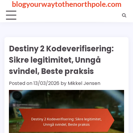
blogyourwaytothenorthpole.com
Skip
to
content
Destiny 2 Kodeverifisering:
Sikre legitimitet, Unngå
svindel, Beste praksis
Posted on
13/03/2026
by
Mikkel Jensen