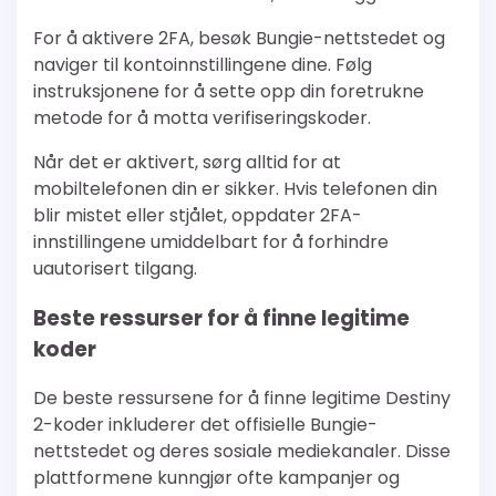
For å aktivere 2FA, besøk Bungie-nettstedet og
naviger til kontoinnstillingene dine. Følg
instruksjonene for å sette opp din foretrukne
metode for å motta verifiseringskoder.
Når det er aktivert, sørg alltid for at
mobiltelefonen din er sikker. Hvis telefonen din
blir mistet eller stjålet, oppdater 2FA-
innstillingene umiddelbart for å forhindre
uautorisert tilgang.
Beste ressurser for å finne legitime
koder
De beste ressursene for å finne legitime Destiny
2-koder inkluderer det offisielle Bungie-
nettstedet og deres sosiale mediekanaler. Disse
plattformene kunngjør ofte kampanjer og