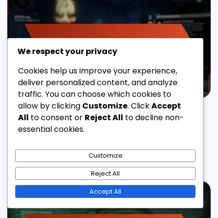
We respect your privacy
Cookies help us improve your experience,
deliver personalized content, and analyze
traffic. You can choose which cookies to
allow by clicking
Customize
. Click
Accept
BUNGIE.NET LØS INN KODER
All
to consent or
Reject All
to decline non-
Destiny 2 kampanjekoder: Sesongbaserte kampanjer,
essential cookies.
fellesskapsarrangementer, spesielle kunngjøringer
Mikkel Jensen
23/02/2026
11 Min Read
0
Customize
Reject All
Accept All