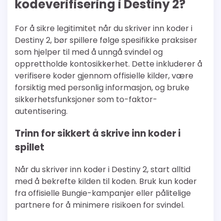
kodeverifisering i Destiny 2?
For å sikre legitimitet når du skriver inn koder i
Destiny 2, bør spillere følge spesifikke praksiser
som hjelper til med å unngå svindel og
opprettholde kontosikkerhet. Dette inkluderer å
verifisere koder gjennom offisielle kilder, være
forsiktig med personlig informasjon, og bruke
sikkerhetsfunksjoner som to-faktor-
autentisering.
Trinn for sikkert å skrive inn koder i
spillet
Når du skriver inn koder i Destiny 2, start alltid
med å bekrefte kilden til koden. Bruk kun koder
fra offisielle Bungie-kampanjer eller pålitelige
partnere for å minimere risikoen for svindel.