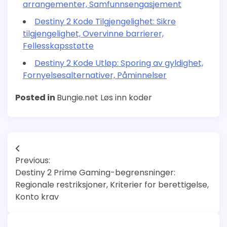
arrangementer, Samfunnsengasjement
Destiny 2 Kode Tilgjengelighet: Sikre
tilgjengelighet, Overvinne barrierer,
Fellesskapsstøtte
Destiny 2 Kode Utløp: Sporing av gyldighet,
Fornyelsesalternativer, Påminnelser
Posted in
Bungie.net Løs inn koder
Post
Previous:
navigation
Destiny 2 Prime Gaming-begrensninger:
Regionale restriksjoner, Kriterier for berettigelse,
Konto krav