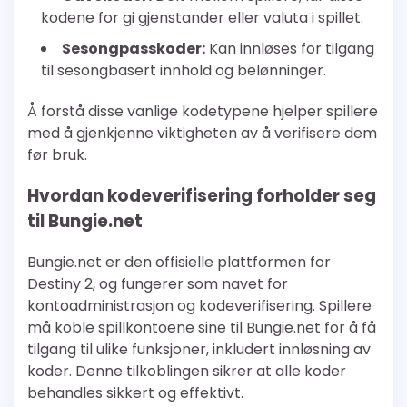
kodene for gi gjenstander eller valuta i spillet.
Sesongpasskoder:
Kan innløses for tilgang
til sesongbasert innhold og belønninger.
Å forstå disse vanlige kodetypene hjelper spillere
med å gjenkjenne viktigheten av å verifisere dem
før bruk.
Hvordan kodeverifisering forholder seg
til Bungie.net
Bungie.net er den offisielle plattformen for
Destiny 2, og fungerer som navet for
kontoadministrasjon og kodeverifisering. Spillere
må koble spillkontoene sine til Bungie.net for å få
tilgang til ulike funksjoner, inkludert innløsning av
koder. Denne tilkoblingen sikrer at alle koder
behandles sikkert og effektivt.