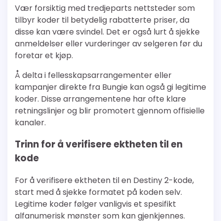
Vær forsiktig med tredjeparts nettsteder som
tilbyr koder til betydelig rabatterte priser, da
disse kan være svindel. Det er også lurt å sjekke
anmeldelser eller vurderinger av selgeren før du
foretar et kjøp.
Å delta i fellesskapsarrangementer eller
kampanjer direkte fra Bungie kan også gi legitime
koder. Disse arrangementene har ofte klare
retningslinjer og blir promotert gjennom offisielle
kanaler.
Trinn for å verifisere ektheten til en
kode
For å verifisere ektheten til en Destiny 2-kode,
start med å sjekke formatet på koden selv.
Legitime koder følger vanligvis et spesifikt
alfanumerisk mønster som kan gjenkjennes.