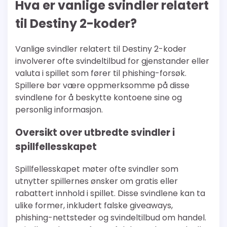
Hva er vanlige svindler relatert
til Destiny 2-koder?
Vanlige svindler relatert til Destiny 2-koder
involverer ofte svindeltilbud for gjenstander eller
valuta i spillet som fører til phishing-forsøk.
Spillere bør være oppmerksomme på disse
svindlene for å beskytte kontoene sine og
personlig informasjon.
Oversikt over utbredte svindler i
spillfellesskapet
Spillfellesskapet møter ofte svindler som
utnytter spillernes ønsker om gratis eller
rabattert innhold i spillet. Disse svindlene kan ta
ulike former, inkludert falske giveaways,
phishing-nettsteder og svindeltilbud om handel.