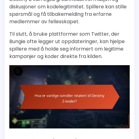
diskusjoner om kodelegitimitet. Spillere kan stille
spørsmål og få tilbakemelding fra erfarne
medlemmer av fellesskapet.
Til slutt, å bruke plattformer som Twitter, der
Bungie ofte legger ut oppdateringer, kan hjelpe
spillere med å holde seg informert om legitime
kampanjer og koder direkte fra kilden.