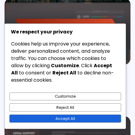
We respect your privacy
Cookies help us improve your experience,
deliver personalized content, and analyze
traffic. You can choose which cookies to
allow by clicking
Customize
. Click
Accept
All
to consent or
Reject All
to decline non-
TWITCH DROPS
essential cookies.
Destiny 2 Twitch Drops Anmeldelser: Samfunnets
meninger, Vurdering av gjenstander, Total tilfredshet
Customize
Mikkel Jensen
27/02/2026
10 Min Read
0
Reject All
Accept All