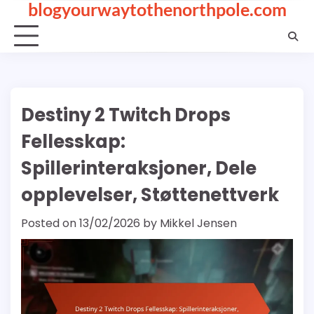
blogyourwaytothenorthpole.com
Skip
to
content
Destiny 2 Twitch Drops
Fellesskap:
Spillerinteraksjoner, Dele
opplevelser, Støttenettverk
Posted on
13/02/2026
by
Mikkel Jensen