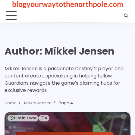
blogyourwaytothenorthpole.com
Skip
to
content
Author:
Mikkel Jensen
Mikkel Jensen is a passionate Destiny 2 player and
content creator, specializing in helping fellow
Guardians navigate the game's claiming hubs for
exclusive rewards.
Home
Mikkel Jensen
Page 4
11 min read
0