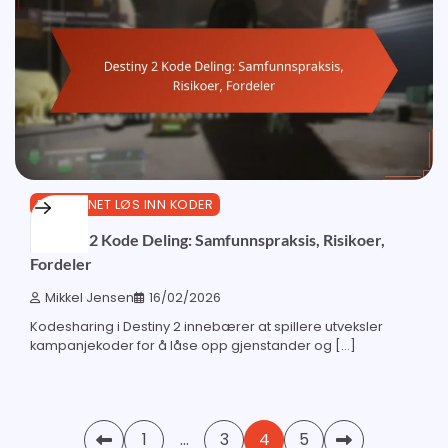
BUNGIE.NET LØS INN KODER
Destiny 2 Kode Deling: Samfunnspraksis, Risikoer,
Fordeler
Mikkel Jensen
16/02/2026
Kodesharing i Destiny 2 innebærer at spillere utveksler
kampanjekoder for å låse opp gjenstander og […]
Posts
1
…
3
4
5