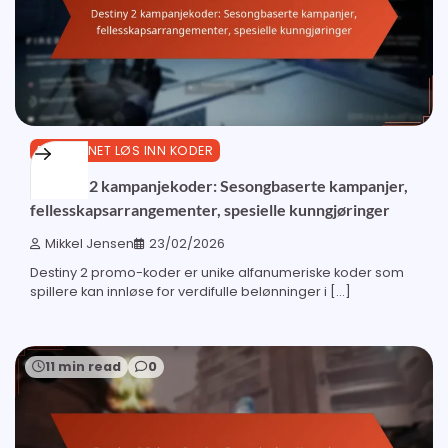
BUNGIE.NET LØS INN KODER
Destiny 2 kampanjekoder: Sesongbaserte kampanjer,
fellesskapsarrangementer, spesielle kunngjøringer
Mikkel Jensen
23/02/2026
Destiny 2 promo-koder er unike alfanumeriske koder som
spillere kan innløse for verdifulle belønninger i […]
11 min read
0