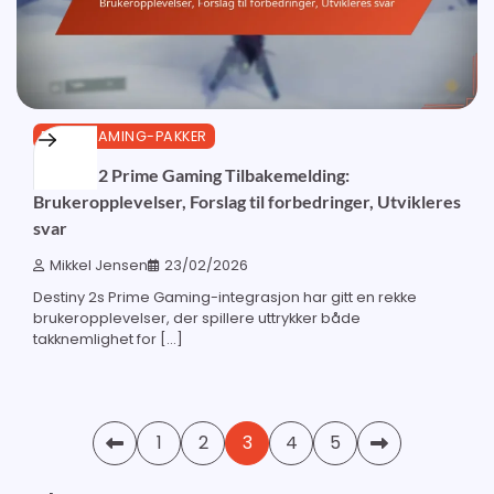
PRIME GAMING-PAKKER
Destiny 2 Prime Gaming Tilbakemelding:
Brukeropplevelser, Forslag til forbedringer, Utvikleres
svar
Mikkel Jensen
23/02/2026
Destiny 2s Prime Gaming-integrasjon har gitt en rekke
brukeropplevelser, der spillere uttrykker både
takknemlighet for […]
Posts
1
2
3
4
5
pagination