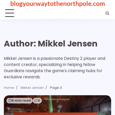
blogyourwaytothenorthpole.com
Skip
to
content
Author:
Mikkel Jensen
Mikkel Jensen is a passionate Destiny 2 player and
content creator, specializing in helping fellow
Guardians navigate the game's claiming hubs for
exclusive rewards.
Home
Mikkel Jensen
Page 3
9 min read
0